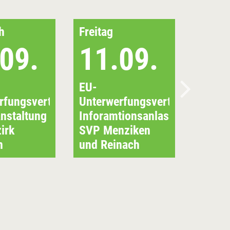
h
Freitag
09.
11.09.
EU-
rfungsvertrag:
Unterwerfungsvertrag:
anstaltung
Inforamtionsanlass
irk
SVP Menziken
n
und Reinach