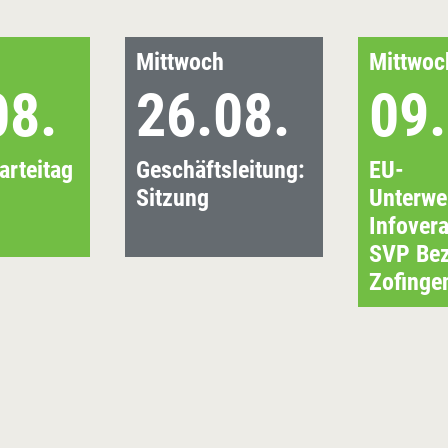
Mittwoch
Mittwoc
08.
26.08.
09.
arteitag
Geschäftsleitung:
EU-
Sitzung
Unterwe
Infover
SVP Bez
Zofinge