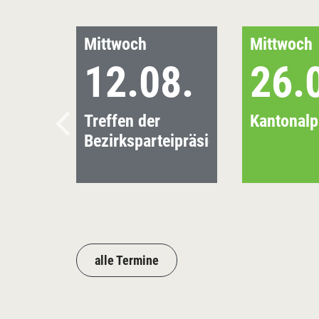
Mittwoch
Mittwoch
12.08.
26.
Treffen der
Kantonalp
Bezirksparteipräsidenten
alle Termine